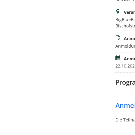
Veran
BigBlueBu
Bischofst
Anme
Anmeldun
Anme
22.10.202
Prog
Anme
Die Teiln