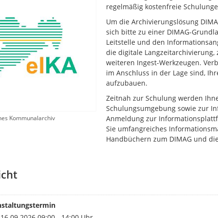
regelmäßig kostenfreie Schulunge
Um die Archivierungslösung DIMAG
sich bitte zu einer DIMAG-Grund
Leitstelle und den Informationsang
die digitale Langzeitarchivierun
weiteren Ingest-Werkzeugen. Verb
im Anschluss in der Lage sind, 
aufzubauen.
Zeitnah zur Schulung werden Ihn
Schulungsumgebung sowie zur Inf
ches Kommunalarchiv
Anmeldung zur Informationsplattf
Sie umfangreiches Informationsmat
Handbüchern zum DIMAG und die
icht
nstaltungstermin
16.09.2026 09:00 - 14:00 Uhr