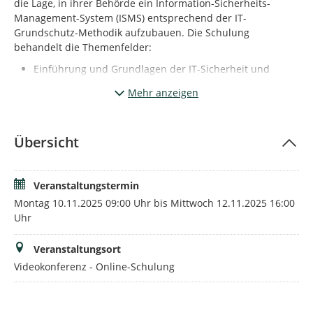
die Lage, in ihrer Behörde ein Information-Sicherheits-
Management-System (ISMS) entsprechend der IT-
Grundschutz-Methodik aufzubauen. Die Schulung
behandelt die Themenfelder:
Einführung und Grundlagen der IT-Sicherheit und
rechtliche Rahmenbedingungen
Mehr anzeigen
Normen und Standards der Informationssicherheit
Einführung IT-Grundschutz
IT-Grundschutz-Vorgehensweise (Überblick)
Übersicht
Kompendium (Überblick)
Umsetzung der IT-Grundschutz-Vorgehensweise
IT-Grundschutz-Check
Veranstaltungstermin
Detaillierte Informationen zu den Themenfeldern und
Montag 10.11.2025 09:00 Uhr bis Mittwoch 12.11.2025 16:00
Lerninhalten veröffentlicht das BSI unter:
Uhr
https://www.bsi.bund.de/SharedDocs/Downloads/DE/BSI/Gr
undschutz/IT-GS-Berater/curriculum_1_1.pdf
Veranstaltungsort
Die Schulung wird vorrangig für
Videokonferenz - Online-Schulung
nach SächsISichG bereits gemeldete oder
bis 31.12.2025 verpflichtend zu meldende