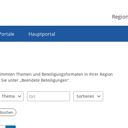
Region
Portale
Hauptportal
stimmten Themen und Beteiligungsformaten in Ihrer Region
Sie unter „Beendete Beteiligungen“.
Ort
Thema
Sortieren
nd "Pfeiltaste unten" zum Navigieren.
zen Sie "Pfeiltaste oben" und "Pfeiltaste unten" zum Navigieren.
0 Einträge verfügbar. Benutzen Sie "Pfeiltaste oben" und "Pfeiltast
2 Einträge verfügbar. Benutz
r löschen