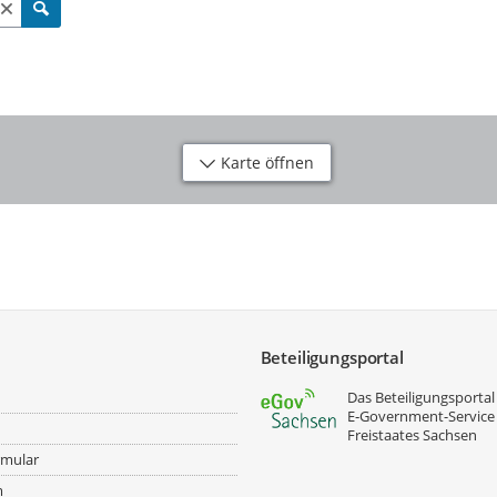
Karte öffnen
Beteiligungsportal
Das Beteiligungsportal 
E‑Government-Service
Freistaates Sachsen
rmular
m