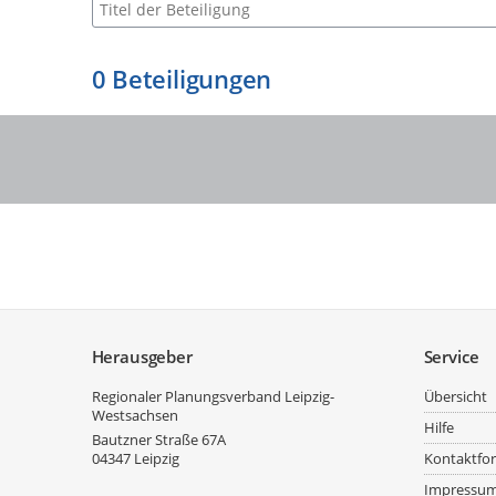
Suche nach Beteiligung
0
Beteiligungen
Service
Herausgeber
Service
Regionaler Planungsverband Leipzig-
Übersicht
Westsachsen
Hilfe
Bautzner Straße 67A
04347
Leipzig
Kontaktfo
Impressu