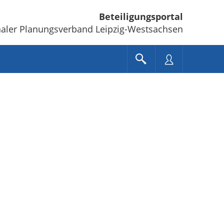
Beteiligungsportal
aler Planungsverband Leipzig-Westsachsen
e unten" zum Navigieren.
en Sie "Pfeiltaste oben" und "Pfeiltaste unten" zum Navigieren.