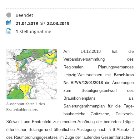
Status
Beendet
Zeitraum
21.01.2019
bis
22.03.2019
Stellungnahmen
1
Stellungnahme
Am 14.12.2018 hat die
Verbandsversammlung des
Regionalen Planungsverbandes
Leipzig-Westsach­sen mit
Beschluss
Nr. VI/VV/12/01/2018
die Än­derungen
zum Beteiligungsentwurf des
Braunkoh­lenplans als
Ausschnitt Karte 1 des
Sanierungsrahmenplan für die Tage­
Braunkohlenplans
baubereiche Goitzsche, Delitzsch-
Südwest und Breitenfeld zur erneuten Anhörung der berührten Träger
öffentlicher Belange und öffentlichen Ausle­gung nach § 9 Absatz 3
des Raumordnungsge­setzes im Zuge der laufenden Gesamtfortschrei­