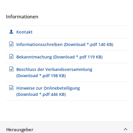
unter 0341/3374-1610 oder über
post@rpv-westsachsen.de
als
Ansprech­partner zur Verfügung. Fragen zur Nutzung des Portals
Informationen
richten Sie bitte an 0341/3374-1619 oder an
beteiligung@rpv-
westsachsen.de
.
Kontakt
Informationsschreiben
(Download *.pdf 140 KB)
Bekanntmachung
(Download *.pdf 119 KB)
Beschluss der Verbandsversammlung
(Download *.pdf 198 KB)
Hinweise zur Onlinebeteiligung
(Download *.pdf 446 KB)
Service
Herausgeber