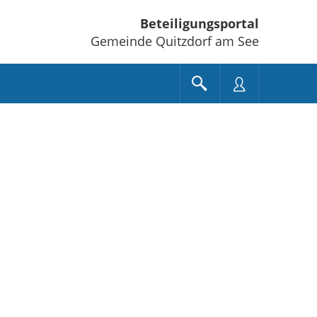
Beteiligungsportal
Gemeinde Quitzdorf am See
e unten" zum Navigieren.
en Sie "Pfeiltaste oben" und "Pfeiltaste unten" zum Navigieren.