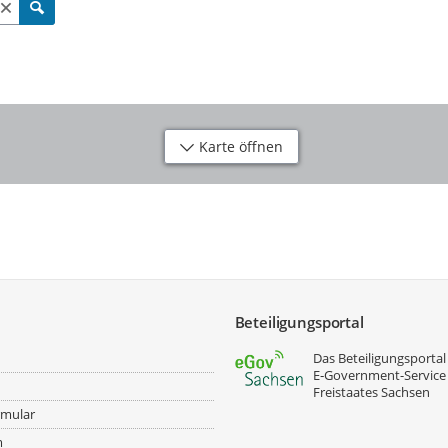
Karte öffnen
Beteiligungsportal
Das Beteiligungsportal 
E‑Government-Service
Freistaates Sachsen
rmular
m