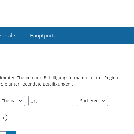
Portale
Hauptportal
stimmten Themen und Beteiligungsformaten in Ihrer Region
Sie unter „Beendete Beteiligungen“.
Ort
Thema
Sortieren
nd "Pfeiltaste unten" zum Navigieren.
zen Sie "Pfeiltaste oben" und "Pfeiltaste unten" zum Navigieren.
0 Einträge verfügbar. Benutzen Sie "Pfeiltaste oben" und "Pfeiltast
2 Einträge verfügbar. Benutz
hen