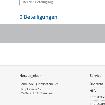
Suche nach Beteiligung
0
Beteiligungen
Service
Herausgeber
Service
Gemeinde Quitzdorf am See
Übersicht
Hauptstraße 19
Hilfe
02906
Quitzdorf am See
Kontaktfo
Impressu