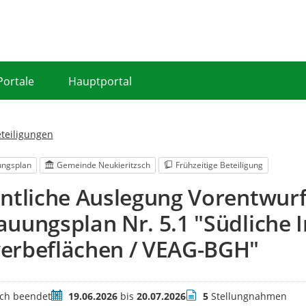
Portale
Hauptportal
eteiligungen
ngsplan
Gemeinde Neukieritzsch
Frühzeitige Beteiligung
ntliche Auslegung Vorentwurf
uungsplan Nr. 5.1 "Südliche I
erbeflächen / VEAG-BGH"
Zeitraum
Stellungnahmen
ich beendet
19.06.2026
bis
20.07.2026
5
Stellungnahmen