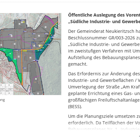
Öffentliche Auslegung des Voren
„Südliche Industrie- und Gewerb
Der Gemeinderat Neukieritzsch ha
Beschlussnummer GR/003-2026 zu
„Südliche Industrie- und Gewerbe
im zweistufigen Verfahren mit Um
Aufstellung des Bebauungsplane
gemacht.
Das Erfordernis zur Änderung des
Industrie- und Gewerbeflächen / 
Umverlegung der Straße „Am Kraft
geplante Errichtung eines Gas- u
ung
großflächigen Freiluftschaltanlag
(BESS).
Um die Planungsziele umsetzen z
erforderlich. Da Teilflächen der 
Bebauungsplanes Nr. 1 „Industrie
entlang der Bahntrasse Leipzig-A