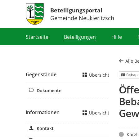
Beteiligungsportal
Gemeinde Neukieritzsch
Portalnavigation
Startseite
Beteiligungen
Hilfe
Alle B
Gegenstände
Übersicht
Bebauu
Öffe
Dokumente
Beba
Gew
Informationen
Übersicht
Kontakt
Status
Kürzl