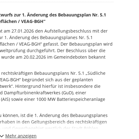
twurfs zur 1. Änderung des Bebauungsplan Nr. 5.1
eflächen / VEAG-BGH“
t am 27.01.2026 den Aufstellungsbeschluss mit der
r 1. Änderung des Bebauungsplanes Nr. 5.1
flächen / VEAG-BGH“ gefasst. Der Bebauungsplan wird
weltprüfung durchgeführt. Der Beschluss über die
s wurde am 20.02.2026 im Gemeindeboten bekannt
 rechtskräftigen Bebauungsplans Nr. 5.1 „Südliche
VEAG-BGH“ begründet sich aus der geplanten
werk“. Hintergrund hierfür ist insbesondere die
nd Dampfturbinenkraftwerkes (GuD), einer
e (AIS) sowie einer 1000 MW Batteriespeicheranlage
u können, ist die 1. Änderung des Bebauungsplanes
Vorhaben in den Geltungsbereich des rechtskräftigen
- und Gewerbegebiet westlich der Stadt Böhlen
ltenburg“ hineinragen, werden die berührten
Mehr anzeigen