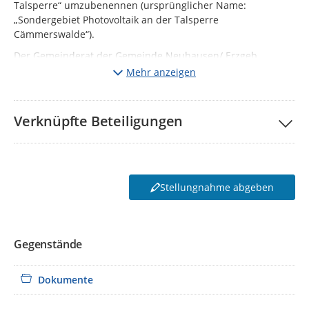
Talsperre“ umzubenennen (ursprünglicher Name:
„Sondergebiet Photovoltaik an der Talsperre
Cämmerswalde“).
Der Gemeinderat der Gemeinde Neuhausen/ Erzgeb.
beschließt, die Geltungsbereiche des vorhabenbezogenen
Mehr anzeigen
Bebauungsplanes sowie der 2. Änderung des
Flächennutzungsplanes der Gemeinde Neuhausen/ Erzgeb.
wie in Abbildung 1 bzw. Abbildung 2 dargestellt, zu ändern.
Verknüpfte Beteiligungen
Der Gemeinderat der Gemeinde Neuhausen/ Erzgeb. hat in
seiner Sitzung vom 17.06.2026 den Entwurf des
vorhabenbez. Bebauungsplanes „Sondergebiet Photovoltaik
Cämmerswalde an der Talsperre“ und den Entwurf der 2.
Stellungnahme abgeben
Änderung des Flächennutzungsplanes der Gemeinde
Neuhausen/ Erzgeb. (alle Unterlagen Stand 04/2026)
gebilligt und die öffentliche Auslegung gem. § 3 Abs. 2
BauGB beschlossen. Ziel der Flächennutzungsplanänderung
Gegenstände
und des vorhabenbez. Bebauungsplanes ist die Ausweisung
eines Sondergebietes im Ortsteil Cämmerswalde an der
Talsperre Rauschenbach für die Errichtung und den Betrieb
Dokumente
einer Agri-PV-Anlage. Die beiden Planverfahren werden
parallel geführt.