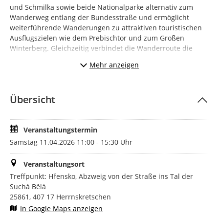
und Schmilka sowie beide Nationalparke alternativ zum
Wanderweg entlang der Bundesstraße und ermöglicht
weiterführende Wanderungen zu attraktiven touristischen
Ausflugszielen wie dem Prebischtor und zum Großen
Winterberg. Gleichzeitig verbindet die Wanderroute die
neue Aussichtplattform „Fénix“ im Nationalpark Böhmische
Mehr anzeigen
Schweiz mit unserem Erlebnispfad „Weg zur Wildnis“ im
Nationalpark Sächsische Schweiz.
Der überwiegende Teil des neuen Weges liegt auf dem
Übersicht
Gebiet des Nationalparks Böhmische Schweiz. Die
Nationalparkverwaltung Böhmische Schweiz ließ daher ein
Gutachten erstellen, um die Beeinflussung von geschützten
Veranstaltungstermin
Natura 2000 Schutzgütern auszuwerten. Im Ergebnis war es
Samstag 11.04.2026 11:00 - 15:30 Uhr
möglich, eine neue grenzüberschreitende Route außerhalb
der Kernzonen zu eröffnen, da negative Einflüsse durch die
Veranstaltungsort
Umsetzung von minimierenden Maßnahmen, zu denen z.B.
Treffpunkt: Hřensko, Abzweig von der Straße ins Tal der
ein Monitoring gehört, vermieden werden können.
Suchá Bělá
Die Nationalparkverwaltung Böhmische Schweiz hat
25861, 407 17 Herrnskretschen
verschiedene Geländearbeiten zur Schaffung eines gut
In Google Maps anzeigen
begehbaren Pfades verwirklicht.