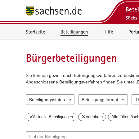
Betei
Sächs
Portalnavigation
Startseite
Beteiligungen
Hilfe
Porta
Bürgerbeteiligungen
Sie können gezielt nach Beteiligungsverfahren zu besti
Abgeschlossene Beteiligungsverfahren finden Sie unter „
Beteiligungsstatus
Beteiligungsformat
T
0 Einträge verfügbar. Benutzen Sie "Pfeiltaste oben" und 
1 Einträge verfügbar. Benutzen 
0 Ei
Aktuelle Beteiligungen
Verfahren
Alle Filter lösc
Suche nach Beteiligung