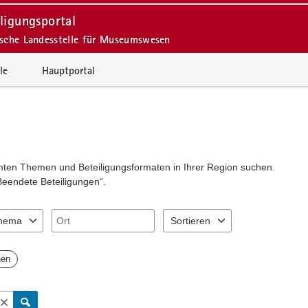
ligungsportal
ische Landesstelle für Museumswesen
le
Hauptportal
mmten Themen und Beteiligungsformaten in Ihrer Region suchen.
Beendete Beteiligungen“.
Ort
hema
Sortieren
"Pfeiltaste unten" zum Navigieren.
Sie "Pfeiltaste oben" und "Pfeiltaste unten" zum Navigieren.
nträge verfügbar. Benutzen Sie "Pfeiltaste oben" und "Pfeiltaste unten
2 Einträge verfügbar. Benutzen Si
hen