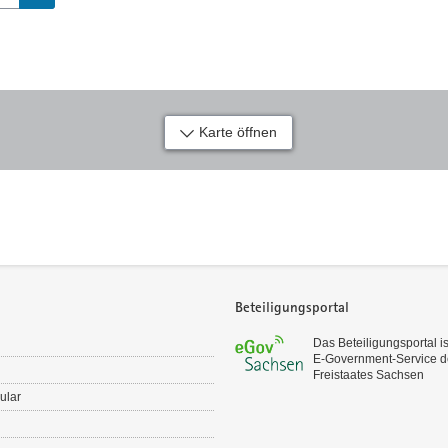
Karte öffnen
Beteiligungsportal
Das Beteiligungsportal is
E‑Government-Service d
Freistaates Sachsen
ular