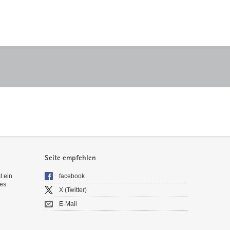
Seite empfehlen
t ein
facebook
es
X (Twitter)
E-Mail