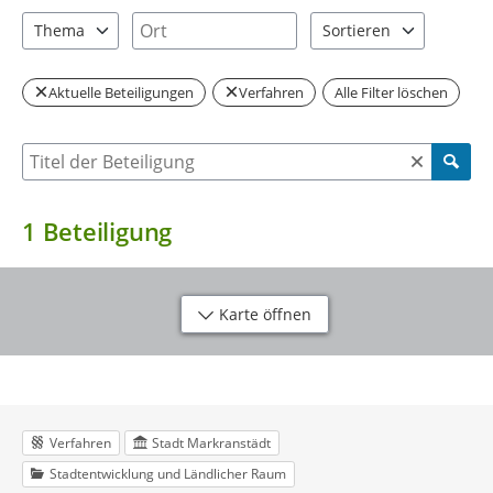
2 Einträge verfügbar. Benutzen Sie "Pfeiltaste oben" und "Pfeil
3 Einträge verfügbar. Benutzen Sie "P
Ort
Thema
Sortieren
1 Einträge verfügbar. Benutzen Sie "Pfeiltaste oben" und "Pfeil
2 Einträge verfügbar. Be
Aktuelle Beteiligungen
Verfahren
Alle Filter löschen
Suche nach Beteiligung
1
Beteiligung
Karte öffnen
Verfahren
Stadt Markranstädt
Stadtentwicklung und Ländlicher Raum