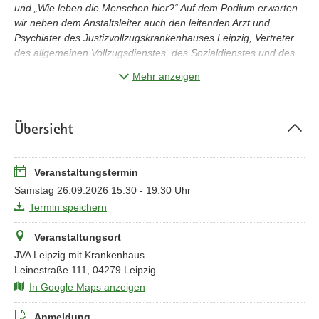
und „Wie leben die Menschen hier?“ Auf dem Podium erwarten
wir neben dem Anstaltsleiter auch den leitenden Arzt und
Psychiater des Justizvollzugskrankenhauses Leipzig, Vertreter
des allgemeinen Vollzugsdienstes, des Sozialdienstes und des
psychologischen Dienstes. Auch die wissenschaftliche
Mehr anzeigen
Perspektive, „Was bringt das Alles“, wird mit der Leiterin des
kriminologischen Dienstes spannende Antworten parat haben.
Übersicht
Veranstaltungstermin
Samstag 26.09.2026 15:30 - 19:30 Uhr
Termin speichern
Veranstaltungsort
JVA Leipzig mit Krankenhaus
Leinestraße 111, 04279 Leipzig
In Google Maps anzeigen
Anmeldung