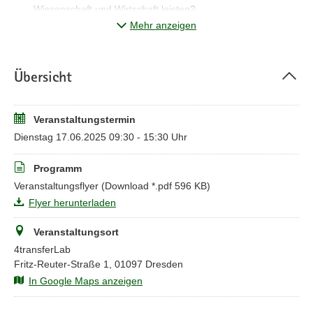
Wissenschaft und Wirtschaft leisten?
Wie gelingt ein niedrigschwelliger Zugang zu KI-Systemen
Mehr anzeigen
aus praktischer Perspektive?
Gibt es einfach übertragbare „Best Practice KI“-Lösungen
für die Verwaltung?
Übersicht
Beim
2. Anwendertag „KI.produktiv.25 #Sprache #Daten
#Entscheiden“
wollen wir den bisherigen Fokus von Text- und
Veranstaltungstermin
Sprachverarbeitung (NLP) auf automatische KI-
Entscheidungssysteme ausweiten und notwendige
Dienstag 17.06.2025 09:30 - 15:30 Uhr
Verwaltungsdaten, Plattformen und Trainingsprozesse in den
Mittelpunkt stellen.
Programm
Veranstaltungsflyer
(Download *.pdf 596 KB)
Flyer herunterladen
Veranstaltungsort
4transferLab
Fritz-Reuter-Straße 1, 01097 Dresden
In Google Maps anzeigen