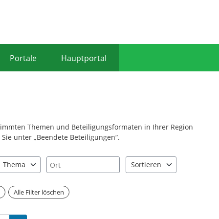
Portale
Hauptportal
stimmten Themen und Beteiligungsformaten in Ihrer Region
Sie unter „Beendete Beteiligungen“.
Ort
Thema
Sortieren
nd "Pfeiltaste unten" zum Navigieren.
zen Sie "Pfeiltaste oben" und "Pfeiltaste unten" zum Navigieren.
0 Einträge verfügbar. Benutzen Sie "Pfeiltaste oben" und "Pfeiltast
2 Einträge verfügbar. Benutz
n
Alle Filter löschen