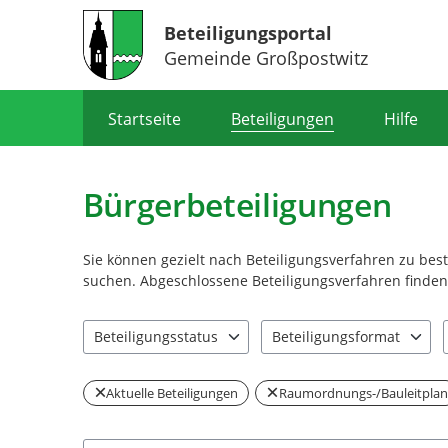
Beteiligungsportal
Gemeinde Großpostwitz
Portalnavigation
Startseite
Beteiligungen
Hilfe
Bürgerbeteiligungen
Sie können gezielt nach Beteiligungsverfahren zu be
suchen. Abgeschlossene Beteiligungsverfahren finden 
Beteiligungsstatus
Beteiligungsformat
2 Einträge verfügbar. Benutzen Sie "Pfeiltaste oben" u
1 Einträge verfügbar. Benut
Aktuelle Beteiligungen
Raumordnungs-/Bauleitpla