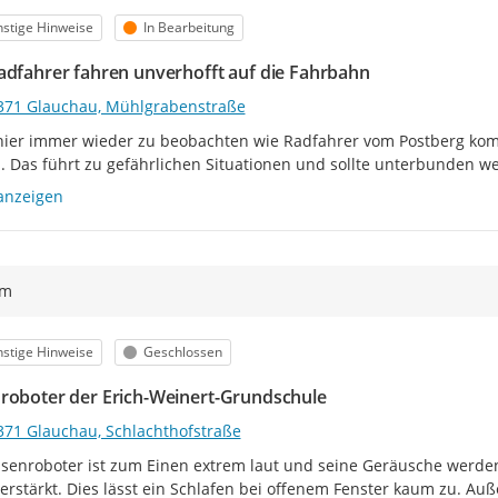
egorie
Status
stige Hinweise
In Bearbeitung
adfahrer fahren unverhofft auf die Fahrbahn
371 Glauchau, Mühlgrabenstraße
 hier immer wieder zu beobachten wie Radfahrer vom Postberg komm
. Das führt zu gefährlichen Situationen und sollte unterbunden w
anzeigen
ym
egorie
Status
stige Hinweise
Geschlossen
roboter der Erich-Weinert-Grundschule
371 Glauchau, Schlachthofstraße
senroboter ist zum Einen extrem laut und seine Geräusche werden 
erstärkt. Dies lässt ein Schlafen bei offenem Fenster kaum zu. Auß