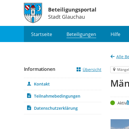
Beteiligungsportal
Stadt Glauchau
Portalnavigation
Startseite
Beteiligungen
Hilfe
Alle B
Informationen
Übersicht
Mänge
Män
Kontakt
Teilnahmebedingungen
Status
Z
Aktiv
Datenschutzerklärung