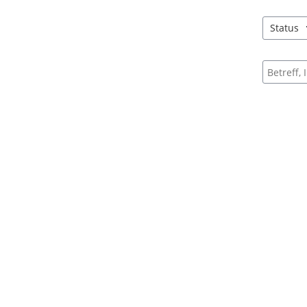
Status
3 Einträg
Suche na