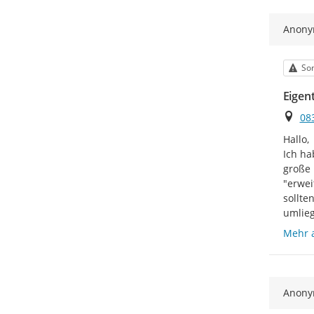
Anon
Kat
Son
Eigen
Ort
08
Hallo,

Ich ha
große 
"erwei
sollte
umlieg
Mehr 
Anon