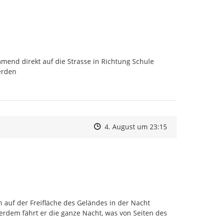
end direkt auf die Strasse in Richtung Schule 
erden
Zeitpunkt des Erstellens
Zeitpunkt des Erstellens
Zur Äußerung
4. August um 23:15
auf der Freifläche des Geländes in der Nacht 
erdem fährt er die ganze Nacht, was von Seiten des 