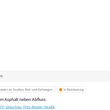
ym
egorie
Status
häden an Straßen, Rad- und Gehwegen
In Bearbeitung
im Asphalt neben Abfluss
371 Glauchau, Fritz-Reuter-Straße