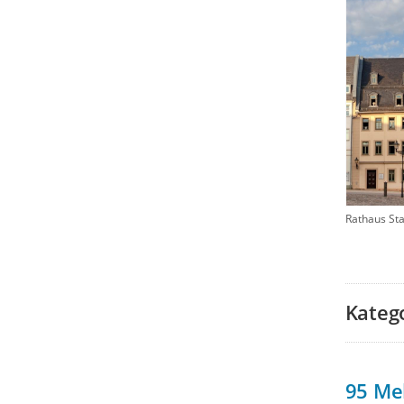
Rathaus St
Kateg
95
Me