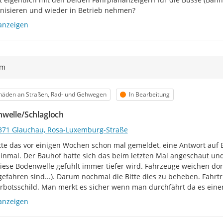
isieren und wieder in Betrieb nehmen?
anzeigen
ym
egorie
Status
häden an Straßen, Rad- und Gehwegen
In Bearbeitung
welle/Schlagloch
371 Glauchau, Rosa-Luxemburg-Straße
tte das vor einigen Wochen schon mal gemeldet, eine Antwort auf E
inmal. Der Bauhof hatte sich das beim letzten Mal angeschaut und ni
iese Bodenwelle gefühlt immer tiefer wird. Fahrzeuge weichen dort
efahren sind...). Darum nochmal die Bitte dies zu beheben. Fahrt
rbotsschild. Man merkt es sicher wenn man durchfährt da es einen
anzeigen