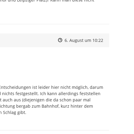
Zeitpunkt des Erstellens
Zeitpunkt des Erstellens
Zur Äußerung
6. August um 10:22
ntscheidungen ist leider hier nicht möglich, darum 
chts festgestellt. Ich kann allerdings feststellen 
 auch aus (diejenigen die da schon paar mal 
richtung bergab zum Bahnhof, kurz hinter dem 
 Schlag gibt.