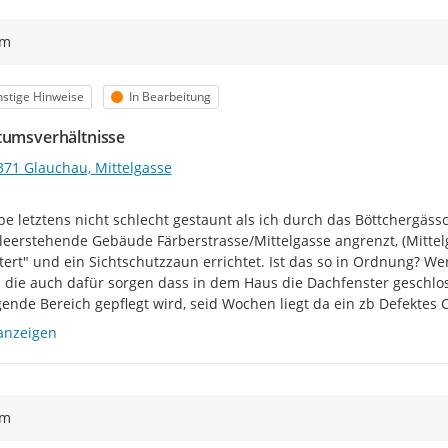
ym
egorie
Status
stige Hinweise
In Bearbeitung
tumsverhältnisse
371 Glauchau, Mittelgasse
be letztens nicht schlecht gestaunt als ich durch das Böttchergäs
leerstehende Gebäude Färberstrasse/Mittelgasse angrenzt, (Mittelg
tert" und ein Sichtschutzzaun errichtet. Ist das so in Ordnung? We
n die auch dafür sorgen dass in dem Haus die Dachfenster geschloss
ende Bereich gepflegt wird, seid Wochen liegt da ein zb Defektes C
anzeigen
ym