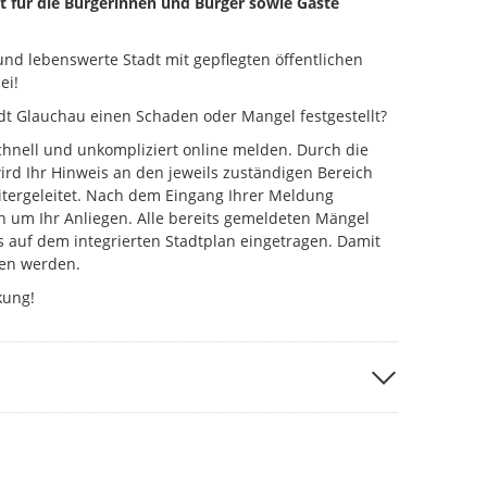
t für die Bürgerinnen und Bürger sowie Gäste
nd lebenswerte Stadt mit gepflegten öffentlichen
ei!
dt Glauchau einen Schaden oder Mangel festgestellt?
chnell und unkompliziert online melden. Durch die
rd Ihr Hinweis an den jeweils zuständigen Bereich
tergeleitet. Nach dem Eingang Ihrer Meldung
 um Ihr Anliegen. Alle bereits gemeldeten Mängel
s auf dem integrierten Stadtplan eingetragen. Damit
en werden.
kung!