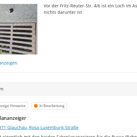
Vor der Fritz-Reuter-Str. 4/6 ist ein Loch im 
nichts darunter ist
anzeigen
ym
egorie
Status
stige Hinweise
In Bearbeitung
lananzeiger
371 Glauchau, Rosa-Luxemburg-Straße
t eigentlich mit den beiden Fahrplananzeigern für die Busse (Bahnh