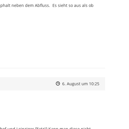
Asphalt neben dem Abfluss.  Es sieht so aus als ob 
Zeitpunkt des Erstellens
Zeitpunkt des Erstellens
Zur Äußerung
6. August um 10:25
of und Leipziger Platz)? Kann man diese nicht 