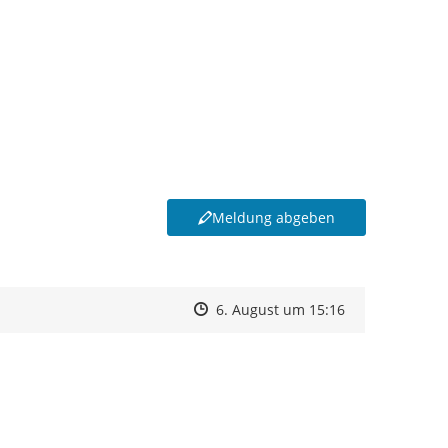
Meldung abgeben
Zeitpunkt des Erstellens
Zeitpunkt des Erstellens
Zur Äußerung
6. August um 15:16