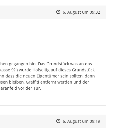
Zeitpunkt des Erstellens
Zeitpunkt des Erstellens
Zur Äußerung
6. August um 09:32
schen gegangen bin. Das Grundstück was an das 
asse 9? ) wurde Hofseitig auf dieses Grundstück 
nn dass die neuen Eigentümer sein sollten, dann 
en bleiben, Graffiti entfernt werden und der 
eranfeld vor der Tür.
Zeitpunkt des Erstellens
Zeitpunkt des Erstellens
Zur Äußerung
6. August um 09:19