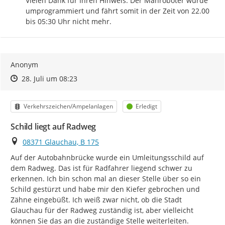
Vielen Dank für Ihren Hinweis. Der Mähroboter wurde 
umprogrammiert und fährt somit in der Zeit von 22.00 
bis 05:30 Uhr nicht mehr.
Anonym
Zeitpunkt des Erstellens
Zeitpunkt des Erstellens
Zur Äußerung
28. Juli um 08:23
Kategorie
Status
Verkehrszeichen/Ampelanlagen
Erledigt
Schild liegt auf Radweg
Ort
08371 Glauchau, B 175
Auf der Autobahnbrücke wurde ein Umleitungsschild auf 
dem Radweg. Das ist für Radfahrer liegend schwer zu 
erkennen. Ich bin schon mal an dieser Stelle über so ein 
Schild gestürzt und habe mir den Kiefer gebrochen und 
Zähne eingebüßt. Ich weiß zwar nicht, ob die Stadt 
Glauchau für der Radweg zuständig ist, aber vielleicht 
können Sie das an die zuständige Stelle weiterleiten.