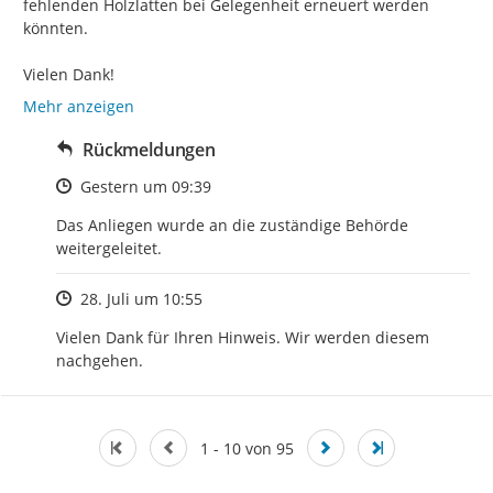
fehlenden Holzlatten bei Gelegenheit erneuert werden 
könnten.

Vielen Dank!
Mehr anzeigen
Rückmeldungen
Zeitpunkt des Erstellens
Gestern um 09:39
Das Anliegen wurde an die zuständige Behörde 
weitergeleitet.
Zeitpunkt des Erstellens
28. Juli um 10:55
Vielen Dank für Ihren Hinweis. Wir werden diesem 
nachgehen.
1 - 10 von 95