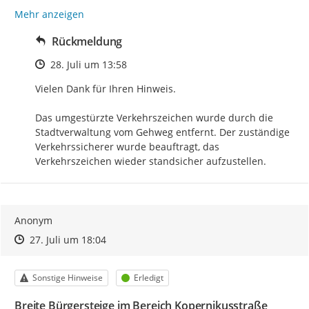
Mehr anzeigen
Rückmeldung
Zeitpunkt des Erstellens
28. Juli um 13:58
Vielen Dank für Ihren Hinweis.

Das umgestürzte Verkehrszeichen wurde durch die 
Stadtverwaltung vom Gehweg entfernt. Der zuständige 
Verkehrssicherer wurde beauftragt, das 
Verkehrszeichen wieder standsicher aufzustellen.
Anonym
Zeitpunkt des Erstellens
Zeitpunkt des Erstellens
Zur Äußerung
27. Juli um 18:04
Kategorie
Status
Sonstige Hinweise
Erledigt
Breite Bürgersteige im Bereich Kopernikusstraße