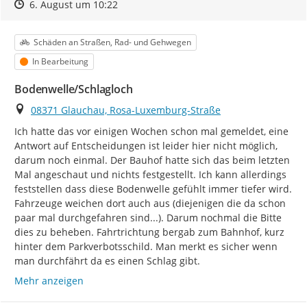
Zeitpunkt des Erstellens
Zeitpunkt des Erstellens
Zur Äußerung
6. August um 10:22
Kategorie
Schäden an Straßen, Rad- und Gehwegen
Status
In Bearbeitung
Bodenwelle/Schlagloch
Ort
08371 Glauchau, Rosa-Luxemburg-Straße
Ich hatte das vor einigen Wochen schon mal gemeldet, eine 
Antwort auf Entscheidungen ist leider hier nicht möglich, 
darum noch einmal. Der Bauhof hatte sich das beim letzten 
Mal angeschaut und nichts festgestellt. Ich kann allerdings 
feststellen dass diese Bodenwelle gefühlt immer tiefer wird. 
Fahrzeuge weichen dort auch aus (diejenigen die da schon 
paar mal durchgefahren sind...). Darum nochmal die Bitte 
dies zu beheben. Fahrtrichtung bergab zum Bahnhof, kurz 
hinter dem Parkverbotsschild. Man merkt es sicher wenn 
man durchfährt da es einen Schlag gibt.
Mehr anzeigen