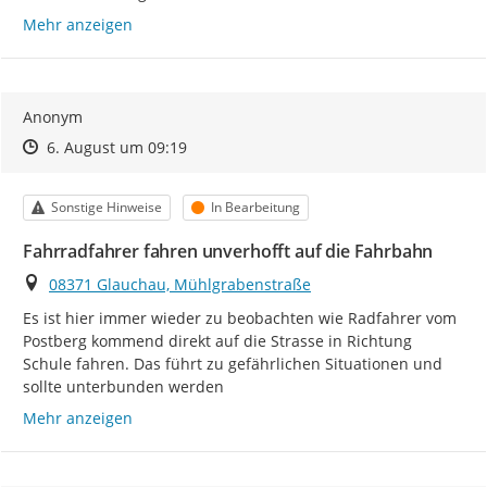
Mehr anzeigen
Anonym
Zeitpunkt des Erstellens
Zeitpunkt des Erstellens
Zur Äußerung
6. August um 09:19
Kategorie
Status
Sonstige Hinweise
In Bearbeitung
Fahrradfahrer fahren unverhofft auf die Fahrbahn
Ort
08371 Glauchau, Mühlgrabenstraße
Es ist hier immer wieder zu beobachten wie Radfahrer vom 
Postberg kommend direkt auf die Strasse in Richtung 
Schule fahren. Das führt zu gefährlichen Situationen und 
sollte unterbunden werden
Mehr anzeigen