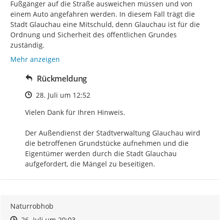
Fußgänger auf die Straße ausweichen müssen und von 
einem Auto angefahren werden. In diesem Fall trägt die 
Stadt Glauchau eine Mitschuld, denn Glauchau ist für die 
Ordnung und Sicherheit des öffentlichen Grundes 
zuständig.
Mehr anzeigen
Rückmeldung
Zeitpunkt des Erstellens
28. Juli um 12:52
Vielen Dank für Ihren Hinweis.

Der Außendienst der Stadtverwaltung Glauchau wird 
die betroffenen Grundstücke aufnehmen und die 
Eigentümer werden durch die Stadt Glauchau 
aufgefordert, die Mängel zu beseitigen.
Naturrobhob
Zeitpunkt des Erstellens
Zeitpunkt des Erstellens
Zur Äußerung
26. Juli um 20:03