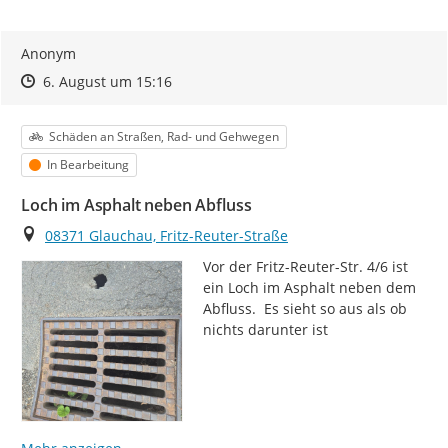
Anonym
Zeitpunkt des Erstellens
Zeitpunkt des Erstellens
Zur Äußerung
6. August um 15:16
Kategorie
Schäden an Straßen, Rad- und Gehwegen
Status
In Bearbeitung
Loch im Asphalt neben Abfluss
Ort
08371 Glauchau, Fritz-Reuter-Straße
Vor der Fritz-Reuter-Str. 4/6 ist 
ein Loch im Asphalt neben dem 
Abfluss.  Es sieht so aus als ob 
nichts darunter ist