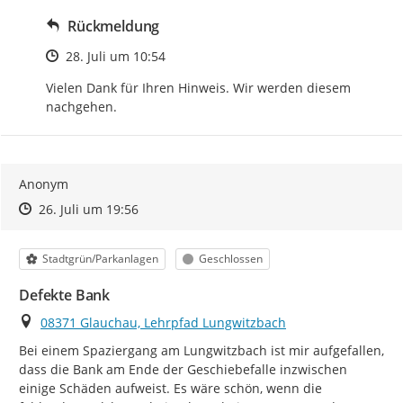
Rückmeldung
Zeitpunkt des Erstellens
28. Juli um 10:54
Vielen Dank für Ihren Hinweis. Wir werden diesem 
nachgehen.
Anonym
Zeitpunkt des Erstellens
Zeitpunkt des Erstellens
Zur Äußerung
26. Juli um 19:56
Kategorie
Status
Stadtgrün/Parkanlagen
Geschlossen
Defekte Bank
Ort
08371 Glauchau, Lehrpfad Lungwitzbach
Bei einem Spaziergang am Lungwitzbach ist mir aufgefallen, 
dass die Bank am Ende der Geschiebefalle inzwischen 
einige Schäden aufweist. Es wäre schön, wenn die 