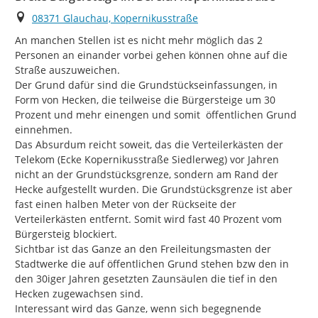
Ort
08371 Glauchau, Kopernikusstraße
An manchen Stellen ist es nicht mehr möglich das 2 
Personen an einander vorbei gehen können ohne auf die 
Straße auszuweichen.

Der Grund dafür sind die Grundstückseinfassungen, in 
Form von Hecken, die teilweise die Bürgersteige um 30 
Prozent und mehr einengen und somit  öffentlichen Grund 
einnehmen.

Das Absurdum reicht soweit, das die Verteilerkästen der 
Telekom (Ecke Kopernikusstraße Siedlerweg) vor Jahren 
nicht an der Grundstücksgrenze, sondern am Rand der 
Hecke aufgestellt wurden. Die Grundstücksgrenze ist aber  
fast einen halben Meter von der Rückseite der 
Verteilerkästen entfernt. Somit wird fast 40 Prozent vom 
Bürgersteig blockiert.

Sichtbar ist das Ganze an den Freileitungsmasten der 
Stadtwerke die auf öffentlichen Grund stehen bzw den in 
den 30iger Jahren gesetzten Zaunsäulen die tief in den 
Hecken zugewachsen sind.

Interessant wird das Ganze, wenn sich begegnende 