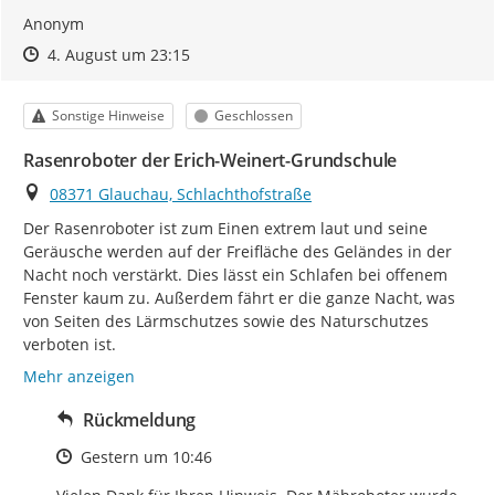
Anonym
Zeitpunkt des Erstellens
Zeitpunkt des Erstellens
Zur Äußerung
4. August um 23:15
Kategorie
Status
Sonstige Hinweise
Geschlossen
Rasenroboter der Erich-Weinert-Grundschule
Ort
08371 Glauchau, Schlachthofstraße
Der Rasenroboter ist zum Einen extrem laut und seine 
Geräusche werden auf der Freifläche des Geländes in der 
Nacht noch verstärkt. Dies lässt ein Schlafen bei offenem 
Fenster kaum zu. Außerdem fährt er die ganze Nacht, was 
von Seiten des Lärmschutzes sowie des Naturschutzes 
verboten ist.
Mehr anzeigen
Rückmeldung
Zeitpunkt des Erstellens
Gestern um 10:46