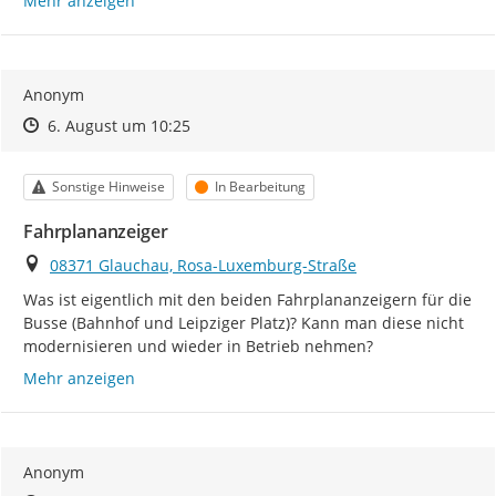
Mehr anzeigen
Anonym
Zeitpunkt des Erstellens
Zeitpunkt des Erstellens
Zur Äußerung
6. August um 10:25
Kategorie
Status
Sonstige Hinweise
In Bearbeitung
Fahrplananzeiger
Ort
08371 Glauchau, Rosa-Luxemburg-Straße
Was ist eigentlich mit den beiden Fahrplananzeigern für die 
Busse (Bahnhof und Leipziger Platz)? Kann man diese nicht 
modernisieren und wieder in Betrieb nehmen?
Mehr anzeigen
Anonym