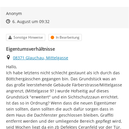
Anonym
Zeitpunkt des Erstellens
Zeitpunkt des Erstellens
Zur Äußerung
6. August um 09:32
Kategorie
Status
Sonstige Hinweise
In Bearbeitung
Eigentumsverhältnisse
Ort
08371 Glauchau, Mittelgasse
Hallo,

Ich habe letztens nicht schlecht gestaunt als ich durch das 
Böttchergässchen gegangen bin. Das Grundstück was an 
das große leerstehende Gebäude Färberstrasse/Mittelgasse 
angrenzt, (Mittelgasse 9? ) wurde Hofseitig auf dieses 
Grundstück "erweitert" und ein Sichtschutzzaun errichtet. 
Ist das so in Ordnung? Wenn dass die neuen Eigentümer 
sein sollten, dann sollten die auch dafür sorgen dass in 
dem Haus die Dachfenster geschlossen bleiben, Graffiti 
entfernt werden und der umliegende Bereich gepflegt wird, 
seid Wochen liegt da ein zb Defektes Ceranfeld vor der Tür.