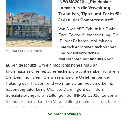
INFOSIC2026 - „Die Hacker
kommen in die Verwaltung!
Techniken, Tipps und Tricks für
Jeden, der Computer nutzt“
Von A wie APT-Schutz bis Z wie
Zwei-Faktor-Authentisierung: Die
IT Ihrer Behörde wird mit den
unterschiedlichsten technischen
© LUXOR GmbH, 2025
und organisatorischen
Maßnahmen vor Angriffen von
außen geschützt. Um ein möglichst hohes Maß an
Informationssicherheit zu erreichen, braucht es aber vor allem
Sie! Denn nur, wenn Sie wissen, welche Gefahren bei der
Nutzung der IT lauern und wie man sie am besten erkennt,
haben Angreifer keine Chance. Darum geht es in den
Sensibilisierungsveranstaltungen der INFOSIC2026, zu der wir
Sie herzlich einladen. Die Veranstaltung richtet sich ausdrücklich
an ALLE Mitarbeiterinnen und Mitarbeiter von Landes- und
Kommunalbehörden. Es sind KEINE IT-Experten-
Mehr anzeigen
Veranstaltungen.
Die Anmeldung ist
ab dem 13. April 2026
möglich. Bitte