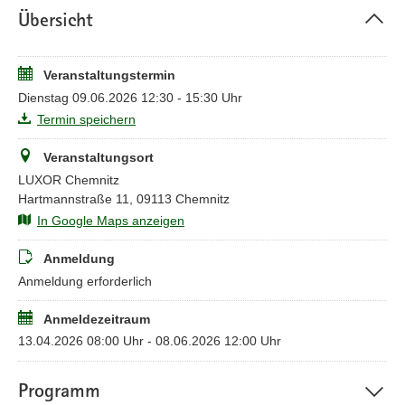
Übersicht
beachten Sie, dass Ihre Buchung erst verbindlich ist, sobald sie
vom Veranstalter bestätigt wurde. Die Veranstaltung ist für alle
Landes- und Kommunalbediensteten kostenfrei.
Veranstaltungstermin
Bitte nutzen Sie zur Anmeldung ausschließlich Ihre
Dienstag 09.06.2026 12:30 - 15:30 Uhr
dienstliche E-Mailadresse. Bei Fragen zur Anmeldung
Termin speichern
wenden Sie sich bitte an
INFOSIC@sk.sachsen.de
Veranstaltungsort
LUXOR Chemnitz
Hartmannstraße 11, 09113 Chemnitz
In Google Maps anzeigen
Anmeldung
Anmeldung erforderlich
Anmeldezeitraum
13.04.2026 08:00 Uhr - 08.06.2026 12:00 Uhr
Programm