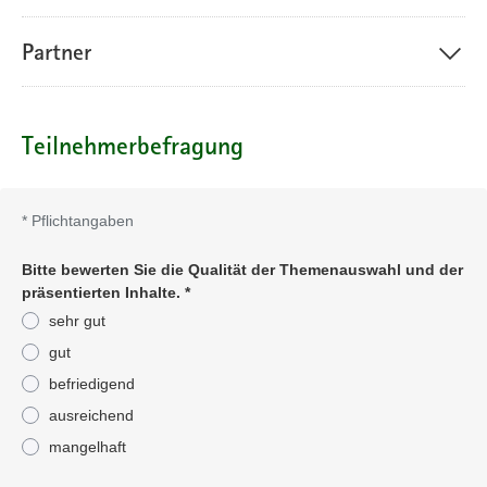
Partner
Teilnehmerbefragung
*
Pflichtangaben
Bitte bewerten Sie die Qualität der Themenauswahl und der
präsentierten Inhalte.
*
sehr gut
gut
befriedigend
ausreichend
mangelhaft
Pflichtangabe