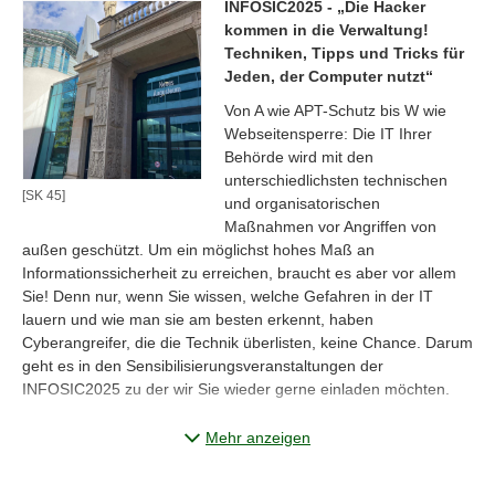
INFOSIC2025 - „Die Hacker
kommen in die Verwaltung!
Techniken, Tipps und Tricks für
Jeden, der Computer nutzt“
Von A wie APT-Schutz bis W wie
Webseitensperre: Die IT Ihrer
Behörde wird mit den
unterschiedlichsten technischen
[SK 45]
und organisatorischen
Maßnahmen vor Angriffen von
außen geschützt. Um ein möglichst hohes Maß an
Informationssicherheit zu erreichen, braucht es aber vor allem
Sie! Denn nur, wenn Sie wissen, welche Gefahren in der IT
lauern und wie man sie am besten erkennt, haben
Cyberangreifer, die die Technik überlisten, keine Chance. Darum
geht es in den Sensibilisierungsveranstaltungen der
INFOSIC2025 zu der wir Sie wieder gerne einladen möchten.
Die Sensibilisierungsveranstaltung richtet sich ausdrücklich an
Mehr anzeigen
ALLE Mitarbeiterinnen und Mitarbeiter von Landes- und
Kommunalbehörden. Es sind KEINE IT-Experten-
Veranstaltungen.