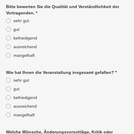
Bitte bewerten Sie die Qualität und Verständlichkeit der
Vortragenden.
*
sehr gut
gut
befriedigend
ausreichend
mangelhaft
Pflichtangabe
Wie hat Ihnen die Veranstaltung insgesamt gefallen?
*
sehr gut
gut
befriedigend
ausreichend
mangelhaft
Pflichtangabe
Welche Wünsche, Änderungsvorschläge, Kritik oder