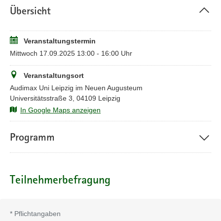
Übersicht
Die Anmeldung zur Veranstaltung ist
ab dem 14. Juli
2025
möglich. Bitte beachten Sie, dass Ihre Buchung erst
verbindlich ist, sobald sie vom Veranstalter bestätigt worden
Veranstaltungstermin
ist. Die Veranstaltung ist für Landes- und kommunale
Mittwoch 17.09.2025 13:00 - 16:00 Uhr
Bedienstete kostenfrei.
Bitte nutzen Sie zur Anmeldung ausschließlich Ihre
Veranstaltungsort
dienstliche E-Mailadresse. Bei Fragen zur Anmeldung
Audimax Uni Leipzig im Neuen Augusteum
wenden Sie sich bitte an
INFOSIC@sk.sachsen.de
Universitätsstraße 3, 04109 Leipzig
In Google Maps anzeigen
Programm
Teilnehmerbefragung
*
Pflichtangaben