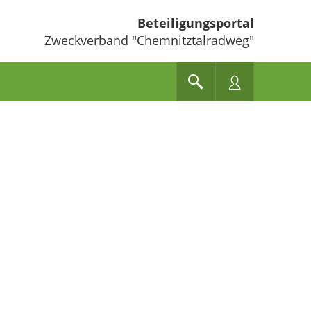
Beteiligungsportal
Zweckverband "Chemnitztalradweg"
e unten" zum Navigieren.
en Sie "Pfeiltaste oben" und "Pfeiltaste unten" zum Navigieren.