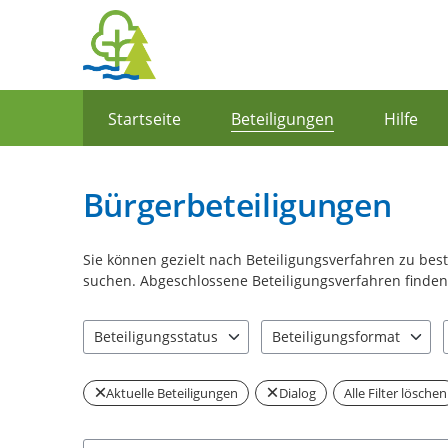
Portalnavigation
Startseite
Beteiligungen
Hilfe
Bürgerbeteiligungen
Sie können gezielt nach Beteiligungsverfahren zu be
suchen. Abgeschlossene Beteiligungsverfahren finden 
Beteiligungsstatus
Beteiligungsformat
0 Einträge verfügbar. Benutzen Sie "Pfeiltaste oben" u
0 Einträge verfügbar. Benut
Aktuelle Beteiligungen
Dialog
Alle Filter löschen