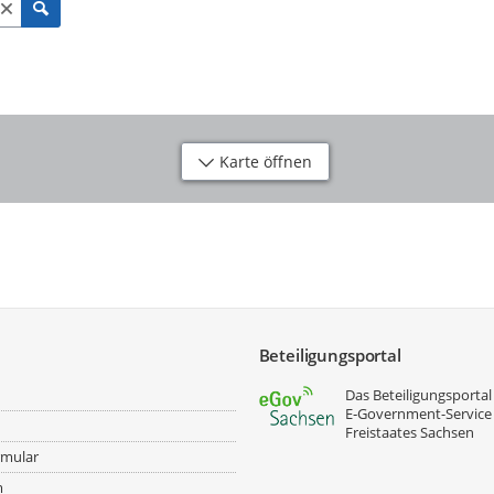
Karte öffnen
Beteiligungsportal
Das Beteiligungsportal 
E‑Government-Service
Freistaates Sachsen
rmular
m