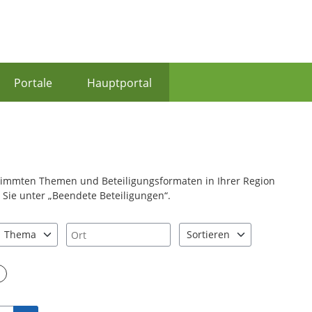
Portale
Hauptportal
stimmten Themen und Beteiligungsformaten in Ihrer Region
Sie unter „Beendete Beteiligungen“.
Ort
Thema
Sortieren
nd "Pfeiltaste unten" zum Navigieren.
zen Sie "Pfeiltaste oben" und "Pfeiltaste unten" zum Navigieren.
0 Einträge verfügbar. Benutzen Sie "Pfeiltaste oben" und "Pfeiltast
2 Einträge verfügbar. Benutz