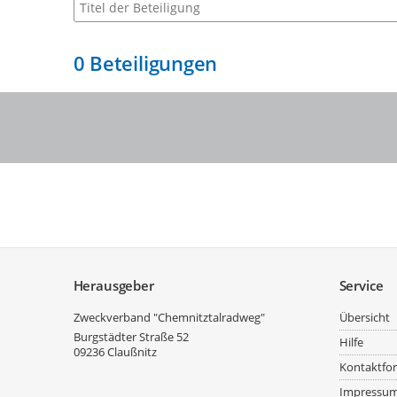
Suche nach Beteiligung
0
Beteiligungen
Service
Herausgeber
Service
Zweckverband "Chemnitztalradweg"
Übersicht
Burgstädter Straße 52
Hilfe
09236
Claußnitz
Kontaktfo
Impressu