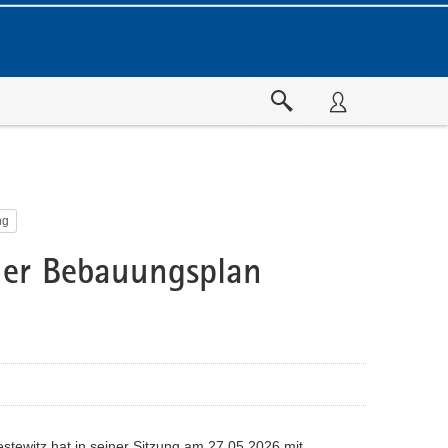
ng
er Bebauungsplan
tewitz hat in seiner Sitzung am 27.05.2026 mit