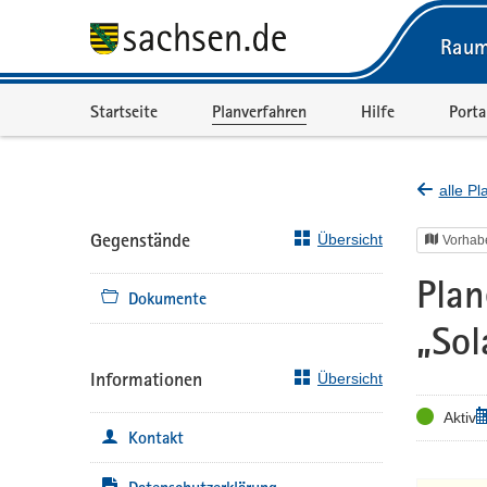
Raum
Portalnavigation
Startseite
Planverfahren
Hilfe
Porta
alle P
Gegenstände
Übersicht
Vorhab
Pla
Dokumente
„Sol
Informationen
Übersicht
Status
Z
Aktiv
Kontakt