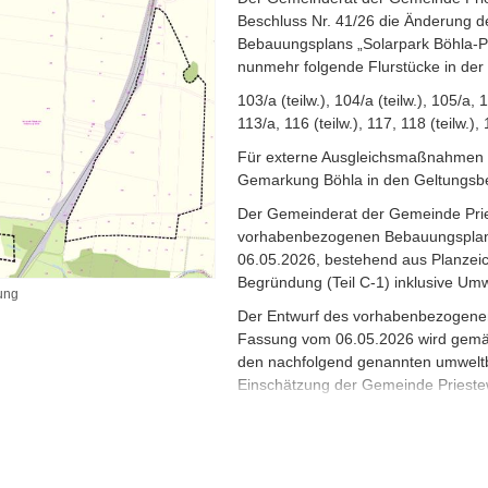
Beschluss Nr. 41/26 die Änderung 
Bebauungsplans „Solarpark Böhla-Pri
nunmehr folgende Flurstücke in de
103/a (teilw.), 104/a (teilw.), 105/a,
113/a, 116 (teilw.), 117, 118 (teilw.)
Für externe Ausgleichsmaßnahmen w
Gemarkung Böhla in den Geltungsbe
Der Gemeinderat der Gemeinde Prie
vorhabenbezogenen Bebauungsplans 
06.05.2026, bestehend aus Planzeich
Begründung (Teil C-1) inklusive Umwe
ung
Der Entwurf des vorhabenbezogenen
Fassung vom 06.05.2026 wird gemäß
den nachfolgend genannten umwelt
Einschätzung der Gemeinde Prieste
Stellungnahmen für die Dauer eines 
vom 13.07.2026 bis einschließlich
auf der Internetseite der Gemeinde 