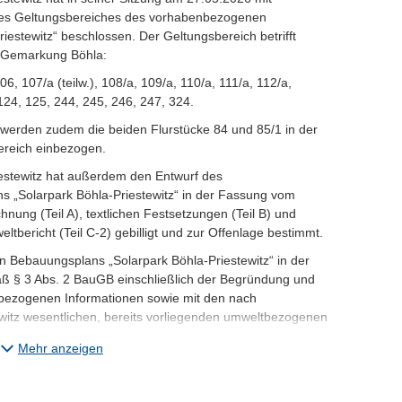
des Geltungsbereiches des vorhabenbezogenen
estewitz“ beschlossen. Der Geltungsbereich betrifft
r Gemarkung Böhla:
 106, 107/a (teilw.), 108/a, 109/a, 110/a, 111/a, 112/a,
, 124, 125, 244, 245, 246, 247, 324.
erden zudem die beiden Flurstücke 84 und 85/1 in der
reich einbezogen.
stewitz hat außerdem den Entwurf des
„Solarpark Böhla-Priestewitz“ in der Fassung vom
nung (Teil A), textlichen Festsetzungen (Teil B) und
ltbericht (Teil C-2) gebilligt und zur Offenlage bestimmt.
 Bebauungsplans „Solarpark Böhla-Priestewitz“ in der
 § 3 Abs. 2 BauGB einschließlich der Begründung und
bezogenen Informationen sowie mit den nach
witz wesentlichen, bereits vorliegenden umweltbezogenen
Monats im Internet veröffentlicht, und zwar
Mehr anzeigen
 14.08.2026
Priestewitz unter