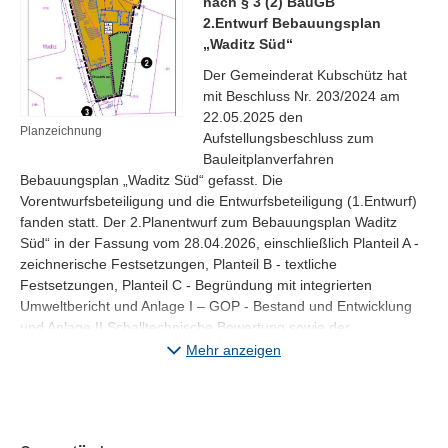
nach § 3 (2) BauGB
2.Entwurf Bebauungsplan
„Waditz Süd“
Der Gemeinderat Kubschütz hat
mit Beschluss Nr. 203/2024 am
22.05.2025 den
Planzeichnung
Aufstellungsbeschluss zum
Bauleitplanverfahren
Bebauungsplan „Waditz Süd“ gefasst. Die
Vorentwurfsbeteiligung und die Entwurfsbeteiligung (1.Entwurf)
fanden statt. Der 2.Planentwurf zum Bebauungsplan Waditz
Süd“
in der Fassung vom 28.04.2026, einschließlich Planteil A -
zeichnerische Festsetzungen, Planteil B - textliche
Festsetzungen, Planteil C - Begründung mit integrierten
Umweltbericht und Anlage I – GOP - Bestand und Entwicklung
und Anlage II Schalltechnische Bewertung sowie der
vorhandenen umweltbezogenen Stellungnahmen ist im Rahmen
Mehr anzeigen
der Öffentlichkeitsbeteiligung gem. § 3 (2) BauGB
vom 08.05. bis einschließlich 22.05.2026
während der Öffnungszeiten in der Gemeindeverwaltung