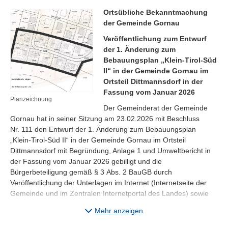
Ortsübliche Bekanntmachung
der Gemeinde Gornau
Veröffentlichung zum Entwurf
der 1. Änderung zum
Bebauungsplan „Klein-Tirol-Süd
II“ in der Gemeinde Gornau im
Ortsteil Dittmannsdorf
in der
Fassung vom Januar 2026
Planzeichnung
Der Gemeinderat der Gemeinde
Gornau hat in seiner Sitzung am 23.02.2026 mit Beschluss
Nr. 111 den Entwurf der 1. Änderung zum Bebauungsplan
„Klein-Tirol-Süd II“ in der Gemeinde Gornau im Ortsteil
Dittmannsdorf mit Begründung, Anlage 1 und Umweltbericht in
der Fassung vom Januar 2026 gebilligt und die
Bürgerbeteiligung gemäß § 3 Abs. 2 BauGB durch
Veröffentlichung der Unterlagen im Internet (Internetseite der
Gemeinde und im Zentralen Internetportal des Landes) sowie
zusätzlich eine öffentliche Auslegung beschlossen.
Mehr anzeigen
Die räumliche Einordung des Geltungsbereiches der