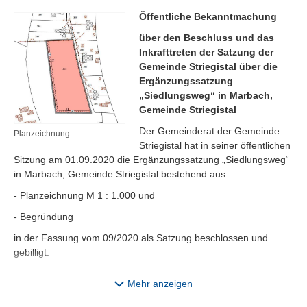
Öffentliche Bekanntmachung
über den Beschluss und das
Inkrafttreten der Satzung der
Gemeinde Striegistal über die
Ergänzungssatzung
„Siedlungsweg“ in Marbach,
Gemeinde Striegistal
Der Gemeinderat der Gemeinde
Planzeichnung
Striegistal hat in seiner öffentlichen
Sitzung am 01.09.2020 die Ergänzungssatzung „Siedlungsweg“
in Marbach, Gemeinde Striegistal bestehend aus:
- Planzeichnung M 1 : 1.000 und
- Begründung
in der Fassung vom 09/2020 als Satzung beschlossen und
gebilligt.
Der Beschluss wird hiermit gemäß § 10 Abs. 3 BauGB ortsüblich
Mehr anzeigen
bekannt gemacht. Der räumliche Geltungsbereich ergibt sich
aus dem zeichnerischen Teil der Ergänzungssatzung.