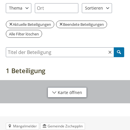
1 Einträge verfügbar. Benutzen Sie "Pfeiltaste oben" und "Pfeil
1 Einträge verfügbar. Benutzen Sie "P
Ort
Thema
Sortieren
1 Einträge verfügbar. Benutzen Sie "Pfeiltaste oben" und "Pfeil
2 Einträge verfügbar. Be
Aktuelle Beteiligungen
Beendete Beteiligungen
Alle Filter löschen
Suche nach Beteiligung
1
Beteiligung
Karte öffnen
Mängelmelder
Gemeinde Zschepplin