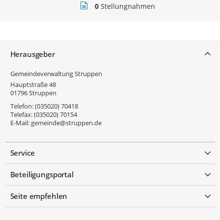
Stellungnahmen
0
Stellungnahmen
Service
Herausgeber
Gemeindeverwaltung Struppen
Hauptstraße 48
01796
Struppen
Telefon:
(035020) 70418
Telefax:
(035020) 70154
E-Mail:
gemeinde@struppen.de
Service
Beteiligungsportal
Seite empfehlen