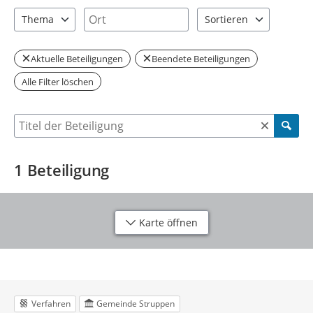
1 Einträge verfügbar. Benutzen Sie "Pfeiltaste oben" und "Pfeil
1 Einträge verfügbar. Benutzen Sie "P
Ort
Thema
Sortieren
1 Einträge verfügbar. Benutzen Sie "Pfeiltaste oben" und "Pfeil
2 Einträge verfügbar. Be
Aktuelle Beteiligungen
Beendete Beteiligungen
Alle Filter löschen
Suche nach Beteiligung
1
Beteiligung
Karte öffnen
Verfahren
Gemeinde Struppen