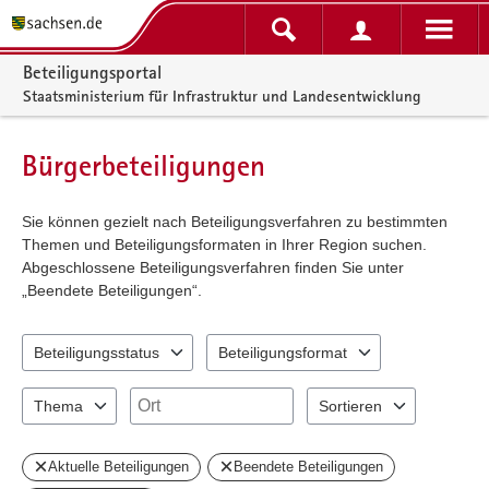
Portalnavigation
Beteiligungsportal
Staatsministerium für Infrastruktur und Landesentwicklung
Bürgerbeteiligungen
Sie können gezielt nach Beteiligungsverfahren zu bestimmten
Themen und Beteiligungsformaten in Ihrer Region suchen.
Abgeschlossene Beteiligungsverfahren finden Sie unter
„Beendete Beteiligungen“.
Beteiligungsstatus
Beteiligungsformat
2 Einträge verfügbar. Benutzen Sie "Pfeiltaste oben" und "Pfeiltast
4 Einträge verfügbar. Benutzen Sie "Pfeil
Ort
Thema
Sortieren
8 Einträge verfügbar. Benutzen Sie "Pfeiltaste oben" und "Pfeiltast
2 Einträge verfügbar. Benu
Aktuelle Beteiligungen
Beendete Beteiligungen