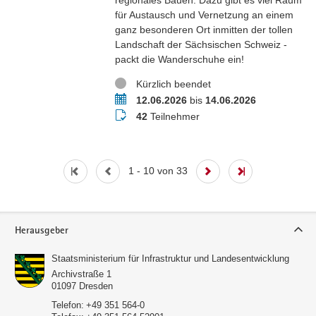
für Austausch und Vernetzung an einem
ganz besonderen Ort inmitten der tollen
Landschaft der Sächsischen Schweiz -
packt die Wanderschuhe ein!
Status
Kürzlich beendet
Termin
12.06.2026
bis
14.06.2026
Teilnehmer
42
Teilnehmer
1 - 10 von 33
Service
Herausgeber
Staatsministerium für Infrastruktur und Landesentwicklung
Archivstraße 1
01097
Dresden
Telefon:
+49 351 564-0