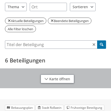
2 Einträge verfügbar. Benutzen Sie "Pfeiltaste oben" und "Pfeil
1 Einträge verfügbar. Benutzen Sie "P
Ort
Thema
Sortieren
2 Einträge verfügbar. Benutzen Sie "Pfeiltaste oben" und "Pfeil
2 Einträge verfügbar. Be
Aktuelle Beteiligungen
Beendete Beteiligungen
Alle Filter löschen
Suche nach Beteiligung
6
Beteiligungen
Karte öffnen
Bebauungsplan
Stadt Roßwein
Frühzeitige Beteiligung