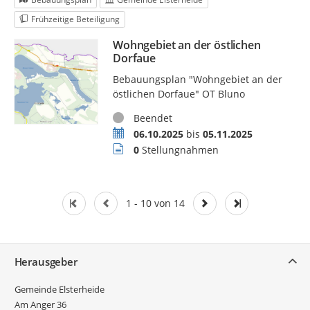
Frühzeitige Beteiligung
Wohngebiet an der östlichen
Dorfaue
Bebauungsplan "Wohngebiet an der
östlichen Dorfaue" OT Bluno
Status
Beendet
Zeitraum
06.10.2025
bis
05.11.2025
Stellungnahmen
0
Stellungnahmen
1 - 10 von 14
Service
Herausgeber
Gemeinde Elsterheide
Am Anger 36