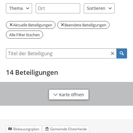
2 Einträge verfügbar. Benutzen Sie "Pfeiltaste oben" und "Pfeil
2 Einträge verfügbar. Benutzen Sie "P
Ort
Thema
Sortieren
1 Einträge verfügbar. Benutzen Sie "Pfeiltaste oben" und "Pfeil
2 Einträge verfügbar. Be
Aktuelle Beteiligungen
Beendete Beteiligungen
Alle Filter löschen
Suche nach Beteiligung
14
Beteiligungen
Karte öffnen
Bebauungsplan
Gemeinde Elsterheide