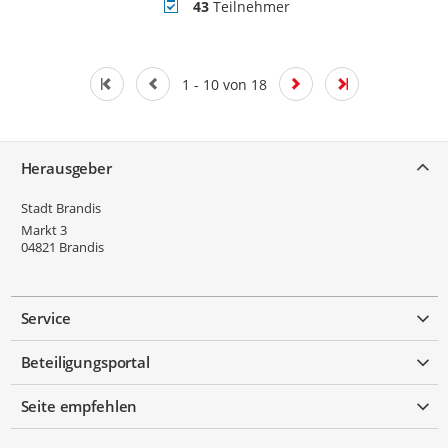
Teilnehmer
43
Teilnehmer
1 - 10 von 18
Service
Herausgeber
Stadt Brandis
Markt 3
04821
Brandis
Service
Beteiligungsportal
Seite empfehlen